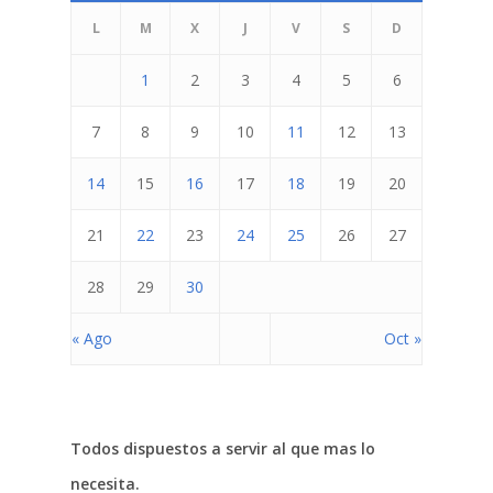
L
M
X
J
V
S
D
1
2
3
4
5
6
7
8
9
10
11
12
13
14
15
16
17
18
19
20
Inicio
Quienes Somos
21
22
23
24
25
26
27
Programas
28
29
30
Contacto
Adopta un Abuelo
« Ago
Oct »
Ángeles de la Esperan
Noticias
Centro de Capacitació
Todos dispuestos a servir al que mas lo
Cepudito
necesita.