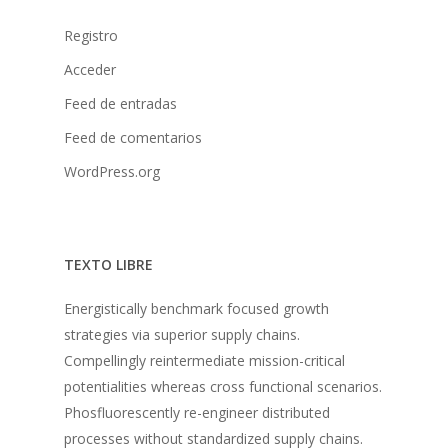
Donaciones
Registro
La Mujer en el Desarro
Acceder
Listones de Amor
Feed de entradas
Proyectos
Feed de comentarios
Vaca Mecánica
WordPress.org
Villas Pesqueras
TEXTO LIBRE
Energistically benchmark focused growth
strategies via superior supply chains.
Compellingly reintermediate mission-critical
potentialities whereas cross functional scenarios.
Phosfluorescently re-engineer distributed
processes without standardized supply chains.