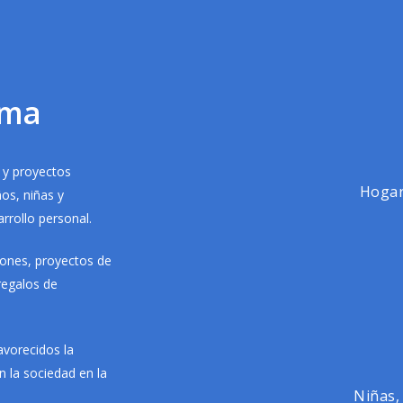
ama
 y proyectos
Hogar
os, niñas y
rrollo personal.
iones, proyectos de
regalos de
avorecidos la
 la sociedad en la
Niñas,