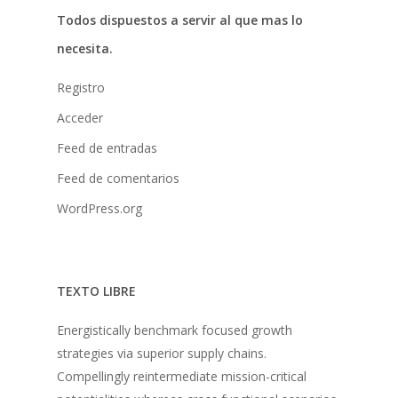
Todos dispuestos a servir al que mas lo
Donaciones
necesita.
La Mujer en el Desarro
Registro
Listones de Amor
Acceder
Proyectos
Feed de entradas
Vaca Mecánica
Feed de comentarios
Villas Pesqueras
WordPress.org
TEXTO LIBRE
Energistically benchmark focused growth
strategies via superior supply chains.
Compellingly reintermediate mission-critical