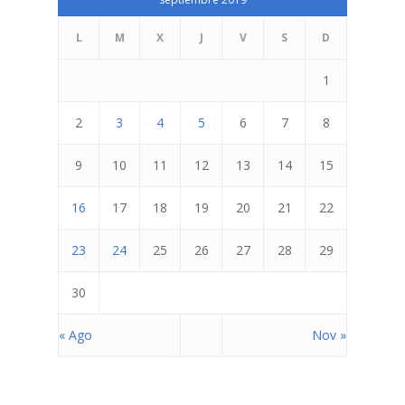
L
M
X
J
V
S
D
1
2
3
4
5
6
7
8
9
10
11
12
13
14
15
Inicio
16
17
18
19
20
21
22
Quienes Somos
23
24
25
26
27
28
29
Programas
Contacto
Adopta un Abuelo
30
Ángeles de la Esperan
Noticias
« Ago
Nov »
Centro de Capacitació
Cepudito