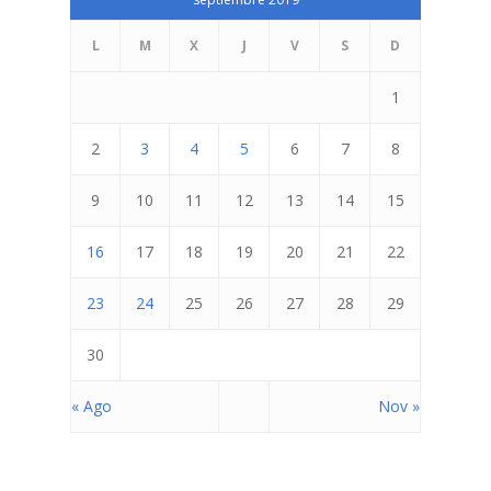
L
M
X
J
V
S
D
1
2
3
4
5
6
7
8
9
10
11
12
13
14
15
Inicio
16
17
18
19
20
21
22
Quienes Somos
23
24
25
26
27
28
29
Programas
Contacto
Adopta un Abuelo
30
Ángeles de la Esperan
Noticias
« Ago
Nov »
Centro de Capacitació
Cepudito