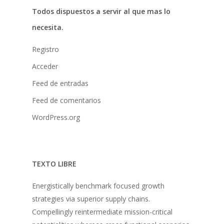
Todos dispuestos a servir al que mas lo
Donaciones
necesita.
La Mujer en el Desarro
Registro
Listones de Amor
Acceder
Proyectos
Feed de entradas
Vaca Mecánica
Feed de comentarios
Villas Pesqueras
WordPress.org
TEXTO LIBRE
Energistically benchmark focused growth
strategies via superior supply chains.
Compellingly reintermediate mission-critical