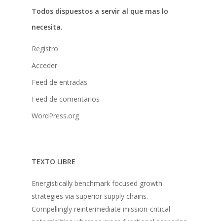
Todos dispuestos a servir al que mas lo
Donaciones
necesita.
La Mujer en el Desarro
Registro
Listones de Amor
Acceder
Proyectos
Feed de entradas
Vaca Mecánica
Feed de comentarios
Villas Pesqueras
WordPress.org
TEXTO LIBRE
Energistically benchmark focused growth
strategies via superior supply chains.
Compellingly reintermediate mission-critical