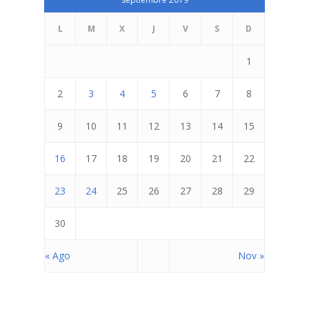
L
M
X
J
V
S
D
1
2
3
4
5
6
7
8
9
10
11
12
13
14
15
Inicio
16
17
18
19
20
21
22
Quienes Somos
23
24
25
26
27
28
29
Programas
Contacto
Adopta un Abuelo
30
Ángeles de la Esperan
Noticias
« Ago
Nov »
Centro de Capacitació
Cepudito