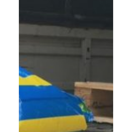
Inicio
Quienes Somos
Programas
Contacto
Adopta un Abuelo
Ángeles de la Esperan
Noticias
Centro de Capacitació
Cepudito
Donaciones
La Mujer en el Desarro
Listones de Amor