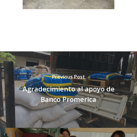
Noticias
Centro de Capacitació
Cepudito
Donaciones
La Mujer en el Desarro
Listones de Amor
Proyectos
Previous Post
Vaca Mecánica
Agradecimiento al apoyo de
Villas Pesqueras
Banco Promerica