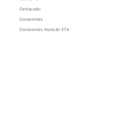
Destacado
Donaciones
Donaciones Huracán ETA
Escuela
Eventos
Hogar
Informativo
Portada
Programas
Proyectos
Uncategorized