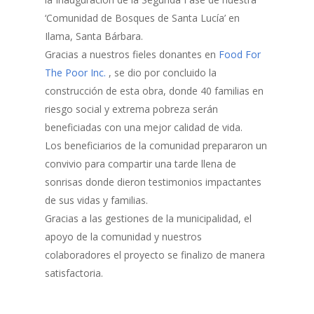
‘Comunidad de Bosques de Santa Lucía’ en
Ilama, Santa Bárbara.
Gracias a nuestros fieles donantes en
Food For
The Poor Inc.
, se dio por concluido la
construcción de esta obra, donde 40 familias en
riesgo social y extrema pobreza serán
beneficiadas con una mejor calidad de vida.
Los beneficiarios de la comunidad prepararon un
Inicio
convivio para compartir una tarde llena de
sonrisas donde dieron testimonios impactantes
Quienes Somos
de sus vidas y familias.
Gracias a las gestiones de la municipalidad, el
Programas
apoyo de la comunidad y nuestros
Contacto
Adopta un Abuelo
colaboradores el proyecto se finalizo de manera
satisfactoria.
Ángeles de la Esperan
Noticias
Centro de Capacitació