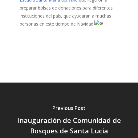
preparar bolsas de donaciones para diferentes
instituciones del país, que ayudaran a muchas
personas en este tiempo de Navidad.
Inicio
Quienes Somos
Programas
Contacto
Adopta un Abuelo
Ángeles de la Esperan
Noticias
Centro de Capacitació
Cepudito
Previous Post
Donaciones
Inauguración de Comunidad de
Bosques de Santa Lucia
La Mujer en el Desarro