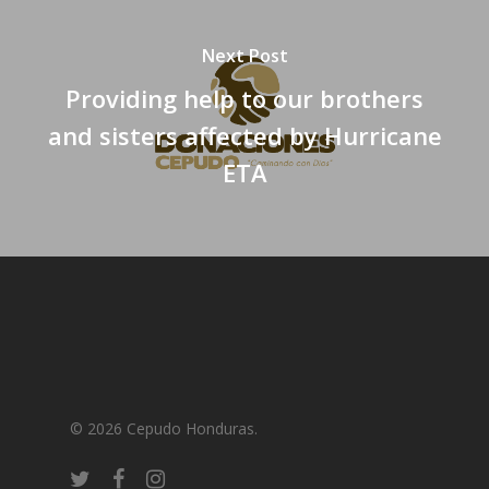
Next Post
Providing help to our brothers
and sisters affected by Hurricane
ETA
© 2026 Cepudo Honduras.