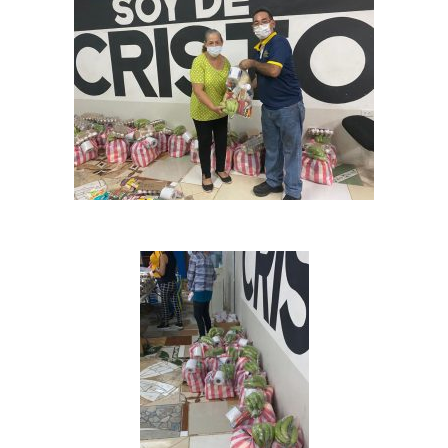
Inicio
Quienes Somos
Programas
Contacto
Adopta un Abuelo
Ángeles de la Esperan
Noticias
Centro de Capacitació
Cepudito
Donaciones
La Mujer en el Desarro
Listones de Amor