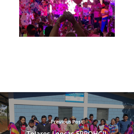
Contacto
Adopta un Abuelo
Ángeles de la Esperan
Noticias
Centro de Capacitació
Cepudito
Donaciones
La Mujer en el Desarro
Listones de Amor
Proyectos
Vaca Mecánica
Villas Pesqueras
Previous Post
Telares Lencas EPROHCIL