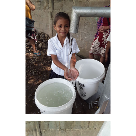
Quienes Somos
Programas
Contacto
Adopta un Abuelo
Ángeles de la Esperan
Noticias
Centro de Capacitació
Cepudito
Donaciones
La Mujer en el Desarro
Listones de Amor
Proyectos
Vaca Mecánica