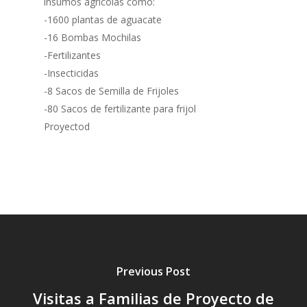
insumos agrícolas como:
-1600 plantas de aguacate
Contacto
Adopta un Abuelo
-16 Bombas Mochilas
Ángeles de la Esperan
Noticias
-Fertilizantes
Centro de Capacitació
-Insecticidas
-8 Sacos de Semilla de Frijoles
Cepudito
-80 Sacos de fertilizante para frijol
Donaciones
Proyectod
La Mujer en el Desarro
Listones de Amor
Proyectos
Vaca Mecánica
Villas Pesqueras
Previous Post
Visitas a Familias de Proyecto de