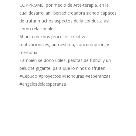
COPPROME, por medio de Arte-terapia, en la
cual desarrollan libertad creadora siendo capaces
de tratar muchos aspectos de la conducta así
como relacionales.
Abarca muchos procesos creativos,
motivacionales, autoestima, concentración, y
memoria.
También se dono útiles, pelotas de fútbol y un
peluche gigante, para que lo niños disfruten.
Inicio
#Cepudo
#proyectos
#Honduras
#esperanzas
#angelesdelaesperanza
Quienes Somos
Programas
Contacto
Adopta un Abuelo
Ángeles de la Esperan
Noticias
Centro de Capacitació