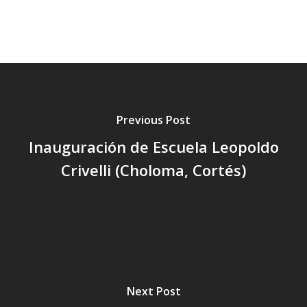
Cepudito
Donaciones
La Mujer en el Desarro
Listones de Amor
Previous Post
Proyectos
Inauguración de Escuela Leopoldo
Vaca Mecánica
Crivelli (Choloma, Cortés)
Villas Pesqueras
Next Post