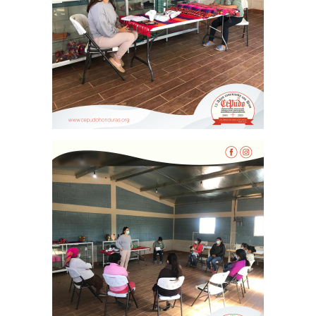
Ángeles de la Esperan
Noticias
Centro de Capacitació
Cepudito
Donaciones
La Mujer en el Desarro
Listones de Amor
Proyectos
Vaca Mecánica
Villas Pesqueras