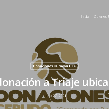
Inicio
Quienes
Donaciones Huracán ETA
donación a Triaje ubic
enero 27, 2021