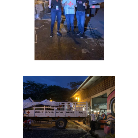
Inicio
Quienes Somos
Programas
Contacto
Adopta un Abuelo
Ángeles de la Esperan
Noticias
Centro de Capacitació
Cepudito
Donaciones