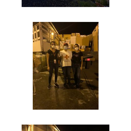
La Mujer en el Desarro
Listones de Amor
Proyectos
Vaca Mecánica
Villas Pesqueras