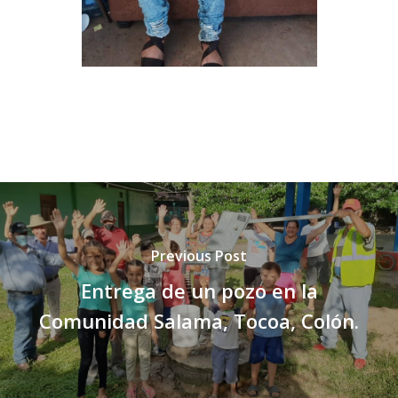
Ángeles de la Esperan
Noticias
Centro de Capacitació
Cepudito
Donaciones
La Mujer en el Desarro
Listones de Amor
Proyectos
Vaca Mecánica
Previous Post
Villas Pesqueras
Entrega de un pozo en la
Comunidad Salama, Tocoa, Colón.