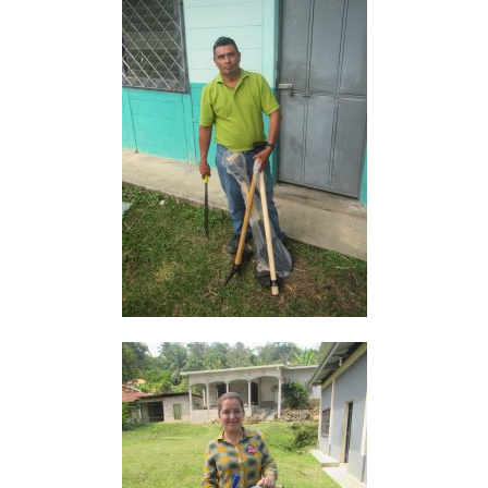
Contacto
Adopta un Abuelo
Ángeles de la Esperan
Noticias
Centro de Capacitació
Cepudito
Donaciones
La Mujer en el Desarro
Listones de Amor
Proyectos
Vaca Mecánica
Villas Pesqueras